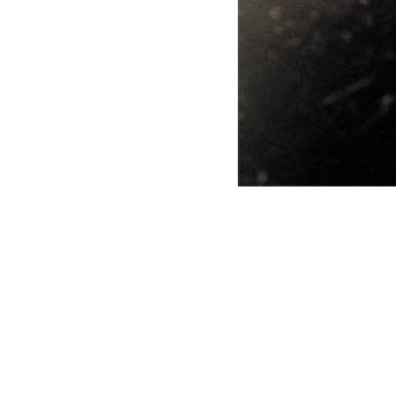
1277
LA FRANCI
Il nome Franciaco