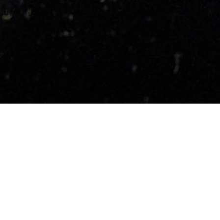
ACORTA
rta, terra compresa tra
Brescia
e il
lago