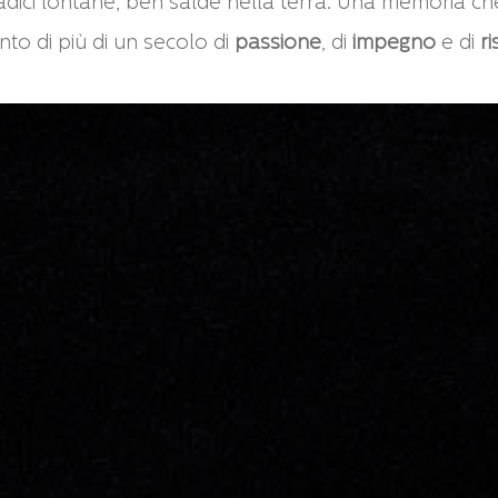
ici lontane, ben salde nella terra. Una memoria che 
onto di più di un secolo di
passione
, di
impegno
e di
r