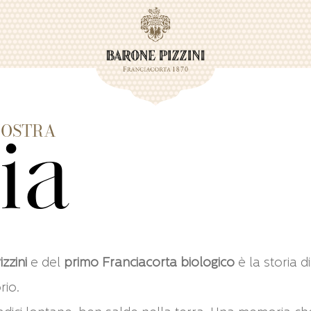
NOSTRA
ia
zzini
e del
primo Franciacorta biologico
è la storia d
rio.