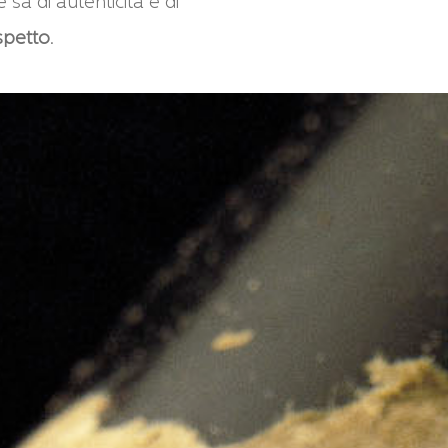
sa di autenticità e di
ispetto
.