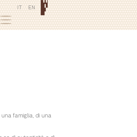
IT
EN
i una famiglia, di una