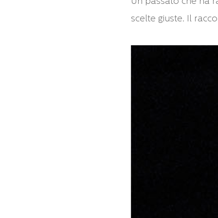
Un passato che ha rad
scelte giuste. Il racc