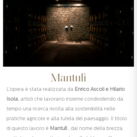
Mantulì
L’opera è stata realizzata da
Enrico Ascoli e Hilario
Isola
, artisti che lavorano insieme condividendo da
tempo una ricerca rivolta alla sostenibilità nelle
pratiche agricole e alla tutela del paesaggio. Il titolo
di questo lavoro è
Mantulì
, dal nome della brezza