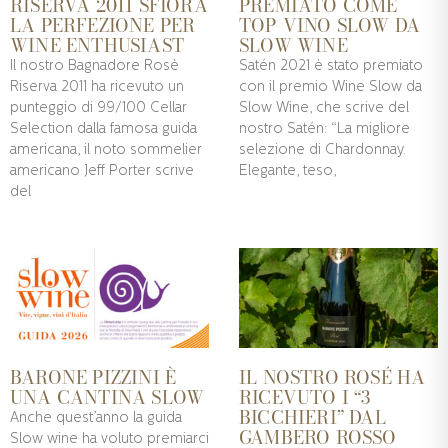
RISERVA 2011 SFIORA
PREMIATO COME
LA PERFEZIONE PER
TOP VINO SLOW DA
WINE ENTHUSIAST
SLOW WINE
Il nostro Bagnadore Rosè
Satén 2021 è stato premiato
Riserva 2011 ha ricevuto un
con il premio Wine Slow da
punteggio di 99/100 Cellar
Slow Wine, che scrive del
Selection dalla famosa guida
nostro Satén: “La migliore
americana, il noto sommelier
selezione di Chardonnay.
americano Jeff Porter scrive
Elegante, teso,
del
BARONE PIZZINI È
IL NOSTRO ROSÉ HA
UNA CANTINA SLOW
RICEVUTO I “3
BICCHIERI” DAL
Anche quest’anno la guida
GAMBERO ROSSO
Slow wine ha voluto premiarci