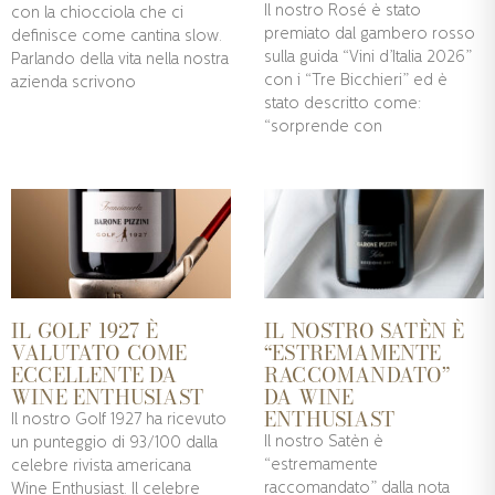
Il nostro Rosé è stato
con la chiocciola che ci
premiato dal gambero rosso
definisce come cantina slow.
sulla guida “Vini d’Italia 2026”
Parlando della vita nella nostra
con i “Tre Bicchieri” ed è
azienda scrivono
stato descritto come:
“sorprende con
IL GOLF 1927 È
IL NOSTRO SATÈN È
VALUTATO COME
“ESTREMAMENTE
ECCELLENTE DA
RACCOMANDATO”
WINE ENTHUSIAST
DA WINE
ENTHUSIAST
Il nostro Golf 1927 ha ricevuto
Il nostro Satèn è
un punteggio di 93/100 dalla
“estremamente
celebre rivista americana
raccomandato” dalla nota
Wine Enthusiast. Il celebre