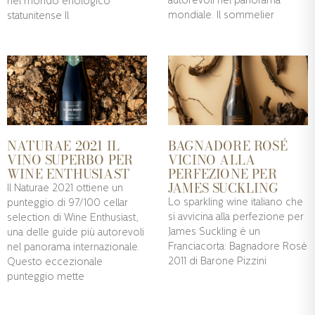
autorevoli nel panorama
nel mondo enologico
mondiale. Il sommelier
statunitense Il
NATURAE 2021 IL
BAGNADORE ROSÉ
VINO SUPERBO PER
VICINO ALLA
WINE ENTHUSIAST
PERFEZIONE PER
JAMES SUCKLING
Il Naturae 2021 ottiene un
Lo sparkling wine italiano che
punteggio di 97/100 cellar
si avvicina alla perfezione per
selection di Wine Enthusiast,
James Suckling è un
una delle guide più autorevoli
Franciacorta: Bagnadore Rosè
nel panorama internazionale.
2011 di Barone Pizzini
Questo eccezionale
punteggio mette